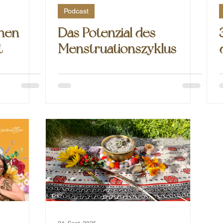
Podcast
inen
Das Potenzial des
t
Menstruationszyklus