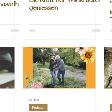
hnasadh
geniessen
31. Mai
1
Podcast