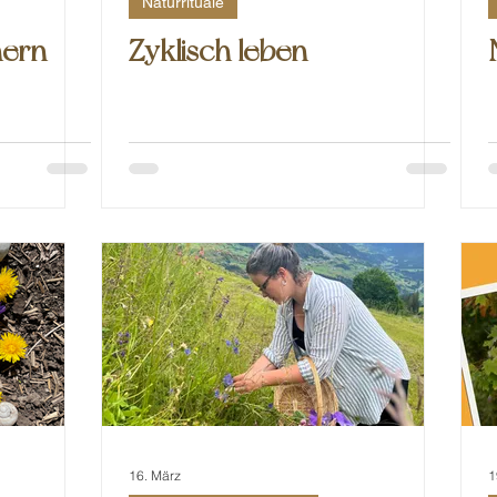
Naturrituale
nern
Zyklisch leben
16. März
1