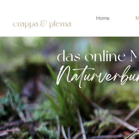
Home
M
crappa & plema
das online 
Naturverbu