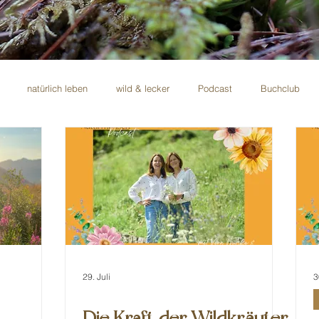
natürlich leben
wild & lecker
Podcast
Buchclub
Gastbeiträge
29. Juli
3
Die Kraft der Wildkräuter