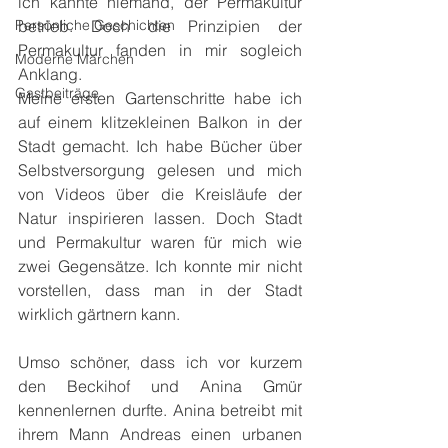
ich kannte niemand, der Permakultur 
Persönliche Geschichten
betrieb. Doch die Prinzipien der 
Permakultur fanden in mir sogleich 
Moderne Märchen
Anklang.
Gastbeiträge
Meine ersten Gartenschritte habe ich 
auf einem klitzekleinen Balkon in der 
Stadt gemacht. Ich habe Bücher über 
Selbstversorgung gelesen und mich 
von Videos über die Kreisläufe der 
Natur inspirieren lassen. Doch Stadt 
und Permakultur waren für mich wie 
zwei Gegensätze. Ich konnte mir nicht 
vorstellen, dass man in der Stadt 
wirklich gärtnern kann.
Umso schöner, dass ich vor kurzem 
den Beckihof und Anina Gmür 
kennenlernen durfte. Anina betreibt mit 
ihrem Mann Andreas einen urbanen 