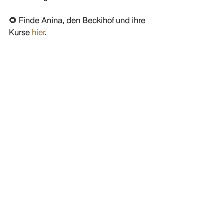
🌻 Finde Anina, den Beckihof und ihre 
Kurse 
hier
.
Podcast
Garten
Podcast
natürlich leben
Ähnliche Beiträge