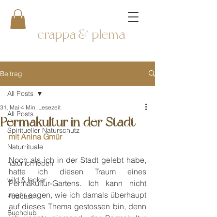
crappa & plema
Beitrag
All Posts
31. Mai
4 Min. Lesezeit
All Posts
Permakultur in der Stadt
Spiritueller Naturschutz
mit Anina Gmür
Naturrituale
Noch als ich in der Stadt gelebt habe, 
natürlich leben
hatte ich diesen Traum eines 
wild & lecker
Permakultur-Gartens. Ich kann nicht 
mehr sagen, wie ich damals überhaupt 
Podcast
auf dieses Thema gestossen bin, denn 
Buchclub