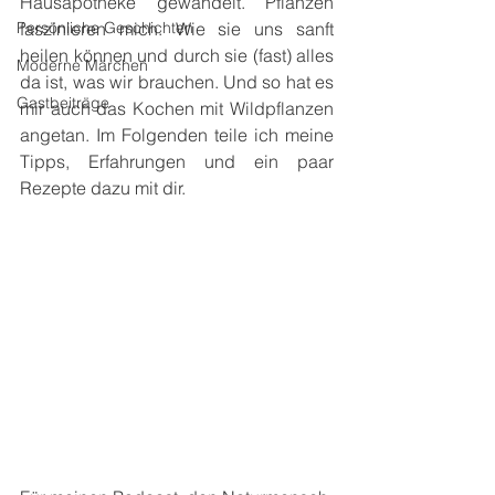
Hausapotheke gewandelt. Pflanzen 
Persönliche Geschichten
faszinieren mich. Wie sie uns sanft 
heilen können und durch sie (fast) alles 
Moderne Märchen
da ist, was wir brauchen. Und so hat es 
Gastbeiträge
mir auch das Kochen mit Wildpflanzen 
angetan. Im Folgenden teile ich meine 
Tipps, Erfahrungen und ein paar 
Rezepte dazu mit dir.