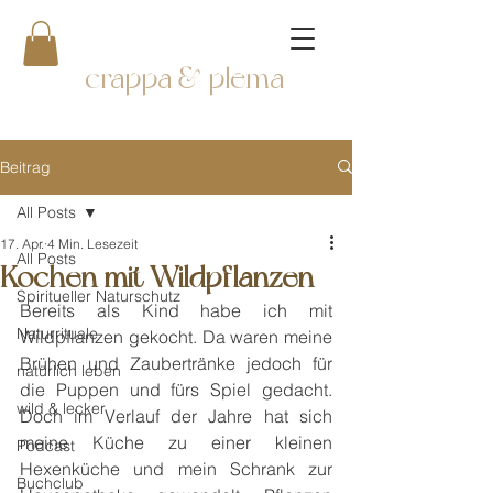
crappa & plema
Beitrag
All Posts
17. Apr.
4 Min. Lesezeit
All Posts
Kochen mit Wildpflanzen
Spiritueller Naturschutz
Bereits als Kind habe ich mit 
Naturrituale
Wildpflanzen gekocht. Da waren meine 
Brühen und Zaubertränke jedoch für 
natürlich leben
die Puppen und fürs Spiel gedacht. 
wild & lecker
Doch im Verlauf der Jahre hat sich 
meine Küche zu einer kleinen 
Podcast
Hexenküche und mein Schrank zur 
Buchclub