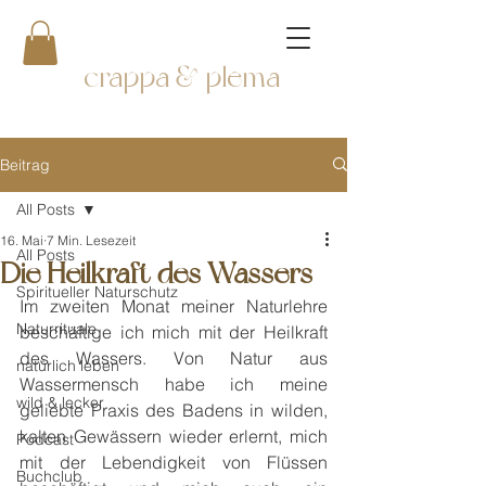
crappa & plema
Beitrag
All Posts
16. Mai
7 Min. Lesezeit
All Posts
Die Heilkraft des Wassers
Spiritueller Naturschutz
Im zweiten Monat meiner Naturlehre 
Naturrituale
beschäftige ich mich mit der Heilkraft 
des Wassers. Von Natur aus 
natürlich leben
Wassermensch habe ich meine 
wild & lecker
geliebte Praxis des Badens in wilden, 
kalten Gewässern wieder erlernt, mich 
Podcast
mit der Lebendigkeit von Flüssen 
Buchclub