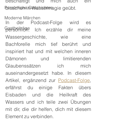
beschäftigt und mich auch ein 
Persönliche Geschichten
bisschen in Wassermagie geübt. 
Moderne Märchen
In der Podcast-Folge wird es 
Gastbeiträge
persönlich: Ich erzähle dir meine 
Wassergeschichte, wie eine 
Bachforelle mich tief berührt und 
inspiriert hat und mit welchen inneren 
Dämonen und limitierenden 
Glaubenssätzen ich mich 
auseinandergesetzt habe. In diesem 
Artikel, ergänzend zur 
Podcast-Folge
, 
erfährst du einige Fakten übers 
Eisbaden und die Heilkraft des 
Wassers und ich teile zwei Übungen 
mit dir, die dir helfen, dich mit diesem 
Element zu verbinden.