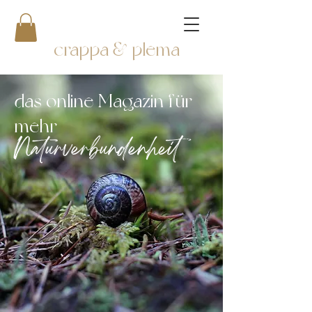
crappa & plema
das online Magazin für
mehr
Naturverbundenheit