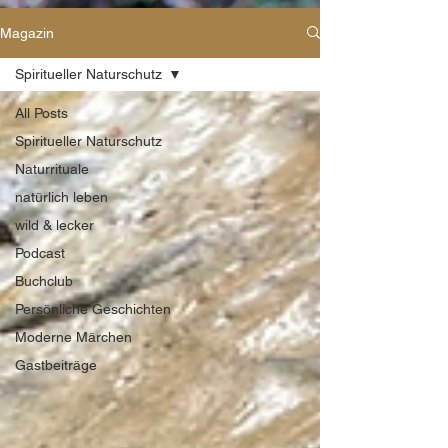
Magazin
Spiritueller Naturschutz
All Posts
Spiritueller Naturschutz
Naturrituale
natürlich leben
wild & lecker
Podcast
Buchclub
Persönliche Geschichten
Moderne Märchen
Gastbeiträge