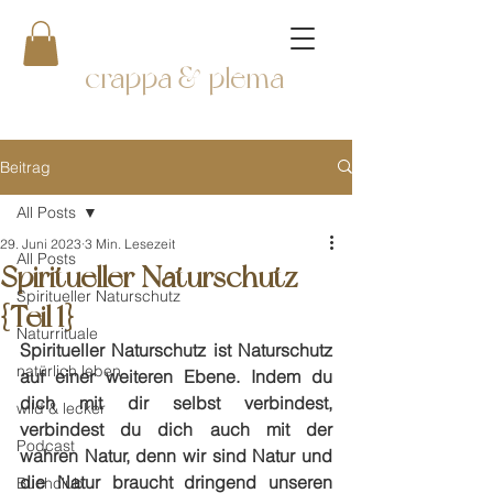
crappa & plema
Beitrag
All Posts
29. Juni 2023
3 Min. Lesezeit
All Posts
Spiritueller Naturschutz
Spiritueller Naturschutz
{Teil 1}
Naturrituale
Spiritueller Naturschutz ist Naturschutz 
natürlich leben
auf einer weiteren Ebene. Indem du 
dich mit dir selbst verbindest, 
wild & lecker
verbindest du dich auch mit der 
Podcast
wahren Natur, denn wir sind Natur und 
die Natur braucht dringend unseren 
Buchclub