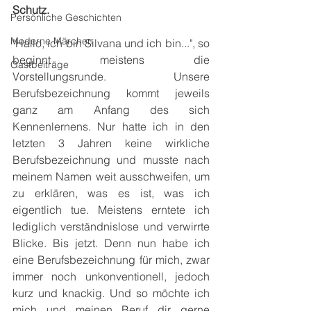
Schutz.
Persönliche Geschichten
Moderne Märchen
"Hallo, ich bin Silvana und ich bin...", so 
beginnt meistens die 
Gastbeiträge
Vorstellungsrunde. Unsere 
Berufsbezeichnung kommt jeweils 
ganz am Anfang des sich 
Kennenlernens. Nur hatte ich in den 
letzten 3 Jahren keine wirkliche 
Berufsbezeichnung und musste nach 
meinem Namen weit ausschweifen, um 
zu erklären, was es ist, was ich 
eigentlich tue. Meistens erntete ich 
lediglich verständnislose und verwirrte 
Blicke. Bis jetzt. Denn nun habe ich 
eine Berufsbezeichnung für mich, zwar 
immer noch unkonventionell, jedoch 
kurz und knackig. Und so möchte ich 
mich und meinen Beruf dir gerne 