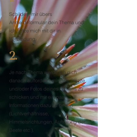
Schildere mir übers
Anmeldeformular dein Thema und
ich setze mich mit dir in
Verbindung.
2.
Je nach Thema werde ich dich
danach auffordern, mir eine Skizze
und/oder Fotos deines Gartens zu
schicken und mir ein paar
Informationen dazu zu geben
(Lichtverhältnisse,
Himmelsrichtungen, Aufteilung der
Beete etc.).