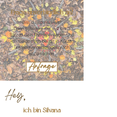
Frage unverbindlich an!
Bist du interessiert?
Dann schildere mir in 2 bis 3
Sätzen dein Thema/Anliegen und
ich melde mich bei dir in Kürze,
um ein Kennenlerngespräch
abzumachen.
Anfrage
Hey
,
ich bin Silvana