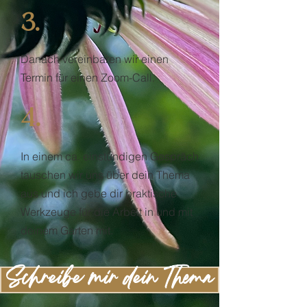
3.
Danach vereinbaren wir einen
Termin für einen Zoom-Call.
4.
In einem ca. einstündigen Gespräch
tauschen wir uns über dein Thema
aus und ich gebe dir praktische
Werkzeuge für die Arbeit in und mit
deinem Garten mit.
Schreibe mir dein Thema