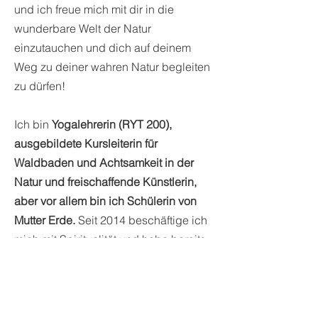
und ich freue mich mit dir in die
wunderbare Welt der Natur
einzutauchen und dich auf deinem
Weg zu deiner wahren Natur begleiten
zu dürfen!
Ich bin
Yogalehrerin (RYT 200),
ausgebildete Kursleiterin für
Waldbaden und Achtsamkeit in der
Natur und freischaffende Künstlerin,
aber vor allem bin ich Schülerin von
Mutter Erde.
Seit 2014 beschäftige ich
mich mit Spiritualität und habe bereits
auf meinem Stadtbalkon mit dem
Gärtnern begonnen, aber wirklich tief
eingetaucht bin ich im Jahr 2021, als
ich endlich meinen Traum des eigenen