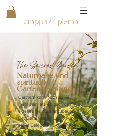
crappa & plema
The Sacred Garden
Naturnahe und
spirituelle
Gartenberatung
Gärtnern kann noch so viel
mehr sein, als lediglich dein
eigenes Gemüse anzubauen.
Der Garten ist ein Lernort und
bietet Gelegenheit, dich noch
tiefer mit dir selbst und der