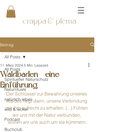
crappa & plema
Beitrag
All Posts
11. März 2024
5 Min. Lesezeit
All Posts
Waldbaden - eine
Spiritueller Naturschutz
Einführung
Naturrituale
Der Schlüssel zur Bewahrung unseres 
natürlich leben
Waldes liegt darin, unsere Verbindung 
mit ihm aufrecht zu erhalten. (...) Fühlen 
wild & lecker
wir uns mit der Natur verbunden, 
Podcast
wollen wir uns auch um sie kümmern.
Buchclub