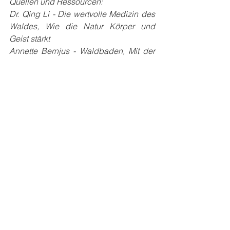
Quellen und Ressourcen:
Dr. Qing Li - Die wertvolle Medizin des 
Waldes, Wie die Natur Körper und 
Geist stärkt
Annette Bernjus - Waldbaden, Mit der 
heilenden Kraft der Natur sich selbst 
neu entdecken
Natur
spiritueller Naturschutz
einfach leben
Spiritueller Naturschutz
natürlich leben