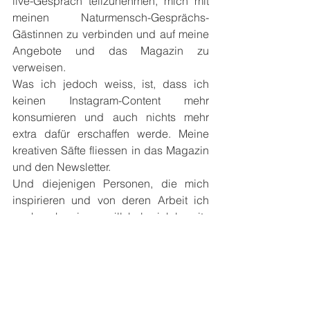
live-Gespräch teilzunehmen, mich mit 
meinen Naturmensch-Gesprächs-
Gästinnen zu verbinden und auf meine 
Angebote und das Magazin zu 
verweisen.
Was ich jedoch weiss, ist, dass ich 
keinen Instagram-Content mehr 
konsumieren und auch nichts mehr 
extra dafür erschaffen werde. Meine 
kreativen Säfte fliessen in das Magazin 
und den Newsletter.
Und diejenigen Personen, die mich 
inspirieren und von deren Arbeit ich 
noch mehr wissen will, habe ich bereits 
aussondiert und deren Newsletter, 
Substack oder Podcast abonniert. So 
nehme ich mir bewusst Zeit, ihre Inhalte 
zu lesen und zu hören.