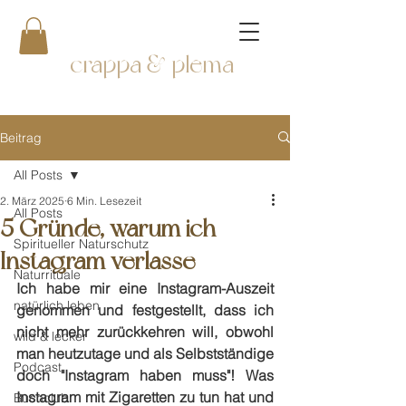
crappa & plema
Beitrag
All Posts
2. März 2025
6 Min. Lesezeit
All Posts
5 Gründe, warum ich
Spiritueller Naturschutz
Instagram verlasse
Naturrituale
Ich habe mir eine Instagram-Auszeit 
natürlich leben
genommen und festgestellt, dass ich 
nicht mehr zurückkehren will, obwohl 
wild & lecker
man heutzutage und als Selbstständige 
Podcast
doch "Instagram haben muss"! Was 
Instagram mit Zigaretten zu tun hat und 
Buchclub