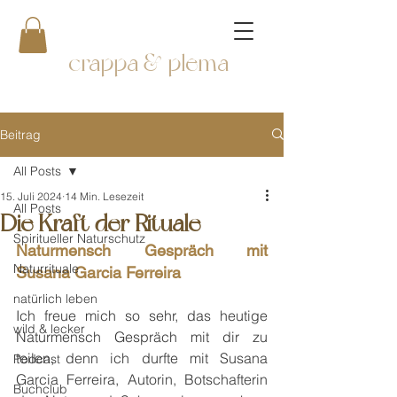
crappa & plema
Beitrag
All Posts
15. Juli 2024
14 Min. Lesezeit
All Posts
Die Kraft der Rituale
Spiritueller Naturschutz
Naturmensch Gespräch mit 
Naturrituale
Susana Garcia Ferreira
natürlich leben
Ich freue mich so sehr, das heutige 
wild & lecker
Naturmensch Gespräch mit dir zu 
teilen, denn ich durfte mit Susana 
Podcast
Garcia Ferreira, Autorin, Botschafterin 
Buchclub