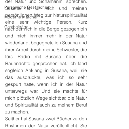
der Natur und Schamanin, sprechen. 
Persönliche Geschichten
Susana ist für mich und meinen 
persönlichen Weg zur Naturspiritualität 
Moderne Märchen
eine sehr wichtige Person. Kurz 
Gastbeiträge
nachdem ich in die Berge gezogen bin 
und mich immer mehr in der Natur 
wiederfand, begegnete ich Susana und 
ihrer Arbeit durch meine Schwester, die 
fürs Radio mit Susana über die 
Rauhnächte gesprochen hat. Ich fand 
sogleich Anklang in Susana, weil sie 
das ausdrückte, was ich so sehr 
gespürt hatte, wenn ich in der Natur 
unterwegs war. Und sie machte für 
mich plötzlich Wege sichtbar, die Natur 
und Spiritualität auch zu meinem Beruf 
zu machen.
Seither hat Susana zwei Bücher zu den 
Rhythmen der Natur veröffentlicht. Sie 