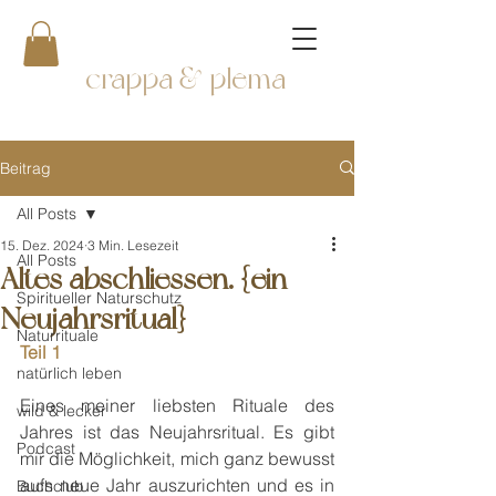
crappa & plema
Beitrag
All Posts
15. Dez. 2024
3 Min. Lesezeit
All Posts
Altes abschliessen. {ein
Spiritueller Naturschutz
Neujahrsritual}
Naturrituale
Teil 1
natürlich leben
Eines meiner liebsten Rituale des 
wild & lecker
Jahres ist das Neujahrsritual. Es gibt 
Podcast
mir die Möglichkeit, mich ganz bewusst 
aufs neue Jahr auszurichten und es in 
Buchclub