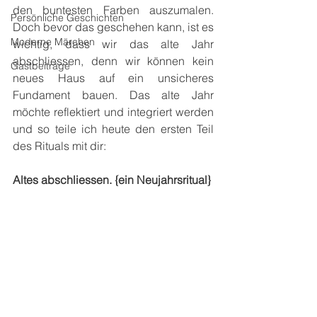
den buntesten Farben auszumalen. 
Persönliche Geschichten
Doch bevor das geschehen kann, ist es 
Moderne Märchen
wichtig, dass wir das alte Jahr 
abschliessen, denn wir können kein 
Gastbeiträge
neues Haus auf ein unsicheres 
Fundament bauen. Das alte Jahr 
möchte reflektiert und integriert werden 
und so teile ich heute den ersten Teil 
des Rituals mit dir:
Altes abschliessen. {ein Neujahrsritual}