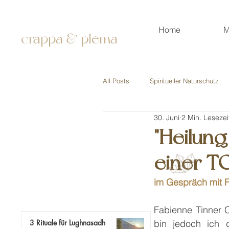
Home
M
crappa & plema
All Posts
Spiritueller Naturschutz
30. Juni
2 Min. Lesezei
Persönliche Geschichten
Mod
"Heilung
einer TC
im Gespräch mit 
Fabienne Tinner 
3 Rituale für Lughnasadh
bin jedoch ich d