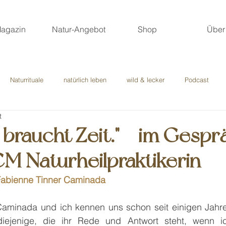
agazin
Natur-Angebot
Shop
Über
Naturrituale
natürlich leben
wild & lecker
Podcast
t
erne Märchen
Gastbeiträge
 braucht Zeit." - im Gespr
M Naturheilpraktikerin
Fabienne Tinner Caminada
Caminada und ich kennen uns schon seit einigen Jahre
iejenige, die ihr Rede und Antwort steht, wenn ic