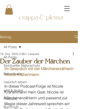
crappa & plema
Beitrag
All Posts
19. Dez. 2025
3 Min. Lesezeit
All Posts
Der Zauber der Märchen
Spiritueller Naturschutz
im Gespräch mit der Märchenerzählerin 
Naturrituale
Nicole Krähenmann
natürlich leben
In dieser Podcast-Folge ist Nicole 
wild & lecker
Krähenmann mein Gast. Nicole ist 
Märchenerzählerin und passend zur 
Podcast
Magie dieser Jahreszeit sprechen wir 
Buchclub