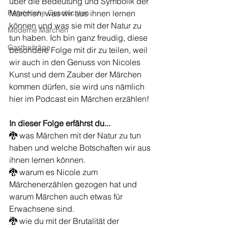
über die Bedeutung und Symbolik der 
Persönliche Geschichten
Märchen, was wir aus ihnen lernen 
können und was sie mit der Natur zu 
Moderne Märchen
tun haben. Ich bin ganz freudig, diese 
Gastbeiträge
besondere Folge mit dir zu teilen, weil 
wir auch in den Genuss von Nicoles 
Kunst und dem Zauber der Märchen 
kommen dürfen, sie wird uns nämlich 
hier im Podcast ein Märchen erzählen!
In dieser Folge erfährst du...
🐉 was Märchen mit der Natur zu tun 
haben und welche Botschaften wir aus 
ihnen lernen können.
🐉 warum es Nicole zum 
Märchenerzählen gezogen hat und 
warum Märchen auch etwas für 
Erwachsene sind.
🐉 wie du mit der Brutalität der 